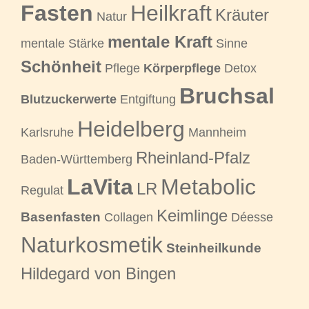
Fasten
Heilkraft
Kräuter
Natur
mentale Kraft
mentale Stärke
Sinne
Schönheit
Pflege
Körperpflege
Detox
Bruchsal
Blutzuckerwerte
Entgiftung
Heidelberg
Karlsruhe
Mannheim
Rheinland-Pfalz
Baden-Württemberg
LaVita
Metabolic
LR
Regulat
Keimlinge
Basenfasten
Collagen
Déesse
Naturkosmetik
Steinheilkunde
Hildegard von Bingen