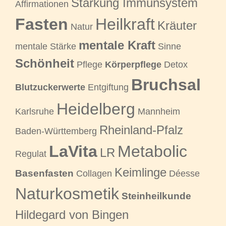
Stärkung Immunsystem
Affirmationen
Fasten
Heilkraft
Kräuter
Natur
mentale Kraft
mentale Stärke
Sinne
Schönheit
Pflege
Körperpflege
Detox
Bruchsal
Blutzuckerwerte
Entgiftung
Heidelberg
Karlsruhe
Mannheim
Rheinland-Pfalz
Baden-Württemberg
LaVita
Metabolic
LR
Regulat
Keimlinge
Basenfasten
Collagen
Déesse
Naturkosmetik
Steinheilkunde
Hildegard von Bingen