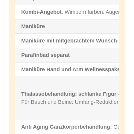
Kombi-Angebot
: Wimpern färben, Augenbraue
Maniküre
Maniküre mit mitgebrachtem Wunsch-Lack
Parafinbad separat
Maniküre Hand und Arm Wellnesspaket
Thalassobehandlung: schlanke Figur – stra
Für Bauch und Beine: Umfang-Reduktion bei Cel
Anti Aging Ganzkörperbehandlung:
Gesichts