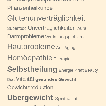
Antlitz-Diagnostik
Chlorella
Pflanzenheilkunde
Glutenunverträglichkeit
Unverträglichkeiten
Superfood
Aura
Darmprobleme
Verdauungsprobleme
Hautprobleme
Anti Aging
Homöopathie
Therapie
Selbstheilung
Energie Kraft Beauty
Vitalität
gesundes Gewicht
Diät
Gewichtsreduktion
Übergewicht
Spiritualität