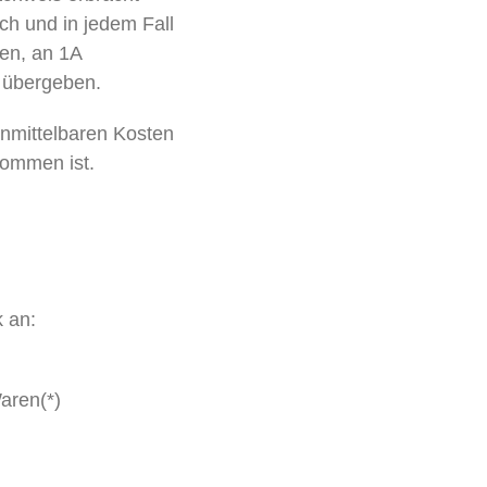
ch und in jedem Fall
ten, an 1A
 übergeben.
unmittelbaren Kosten
kommen ist.
k an:
aren(*)